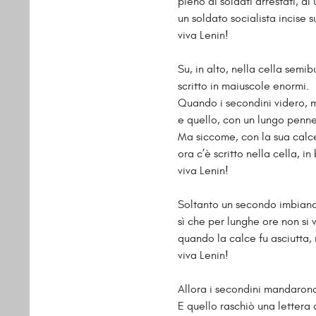
pieno di soldati arrestati, di 
un soldato socialista incise s
viva Lenin!
Su, in alto, nella cella semi
scritto in maiuscole enormi.
Quando i secondini videro, 
e quello, con un lungo penne
Ma siccome, con la sua calce
ora c’è scritto nella cella, in
viva Lenin!
Soltanto un secondo imbianch
sì che per lunghe ore non si 
quando la calce fu asciutta, 
viva Lenin!
Allora i secondini mandarono 
E quello raschiò una lettera 