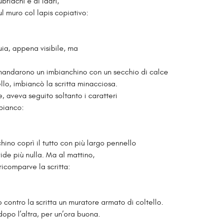
ubriachi e di ladri,
ul muro col lapis copiativo:
buia, appena visibile, ma
mandarono un imbianchino con un secchio di calce
llo, imbiancò la scritta minacciosa.
, aveva seguito soltanto i caratteri
 bianco:
ino coprì il tutto con più largo pennello
vide più nulla. Ma al mattino,
ricomparve la scritta:
contro la scritta un muratore armato di coltello.
dopo l’altra, per un’ora buona.