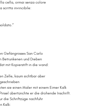
lla cella, ormai senza colore
 scritta invincibile:
 soldato.”
chen Gefängnisses San Carlo
en Betrunkenen und Dieben
dat mit Kopierstift in die wand:
en Zelle, kaum sichtbar aber
geschrieben
ikten sie einen Maler mit einem Eimer Kalk
Pinsel übertünchte er die drohende Inschrift.
ur die Schriftzüge nachfuhr
n Kalk: