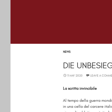
NEWS
DIE UNBESIEG
11 MAY 2020
LEAVE A COMM
La scritta invincibile
Al tempo della guerra mond
in una cella del carcere ital