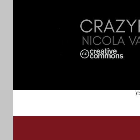
Search
crazyrobinhood
C